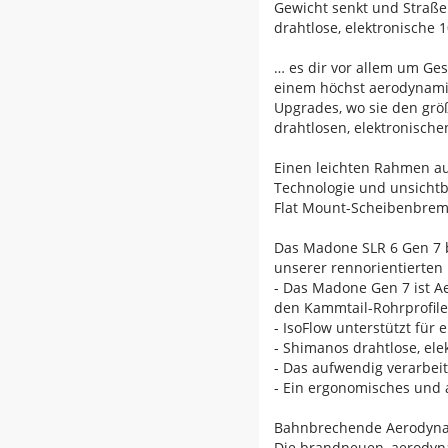
Gewicht senkt und Straße
drahtlose, elektronische 
… es dir vor allem um Ges
einem höchst aerodynami
Upgrades, wo sie den grö
drahtlosen, elektronische
Einen leichten Rahmen a
Technologie und unsicht
Flat Mount-Scheibenbrems
Das Madone SLR 6 Gen 7 
unserer rennorientierten 
- Das Madone Gen 7 ist Ae
den Kammtail-Rohrprofile
- IsoFlow unterstützt für
- Shimanos drahtlose, ele
- Das aufwendig verarbei
- Ein ergonomisches und 
Bahnbrechende Aerodyn
Die brandneuen, aerodyna