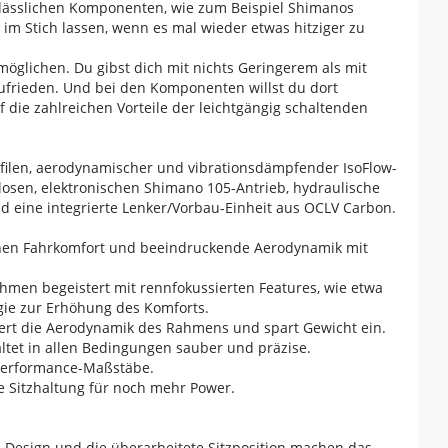
erlässlichen Komponenten, wie zum Beispiel Shimanos
im Stich lassen, wenn es mal wieder etwas hitziger zu
möglichen. Du gibst dich mit nichts Geringerem als mit
frieden. Und bei den Komponenten willst du dort
die zahlreichen Vorteile der leichtgängig schaltenden
ilen, aerodynamischer und vibrationsdämpfender IsoFlow-
en, elektronischen Shimano 105-Antrieb, hydraulische
 eine integrierte Lenker/Vorbau-Einheit aus OCLV Carbon.
ohen Fahrkomfort und beeindruckende Aerodynamik mit
ahmen begeistert mit rennfokussierten Features, wie etwa
gie zur Erhöhung des Komforts.
ssert die Aerodynamik des Rahmens und spart Gewicht ein.
altet in allen Bedingungen sauber und präzise.
e Performance-Maßstäbe.
e Sitzhaltung für noch mehr Power.
-Design und die überarbeitete Sitzposition machen das