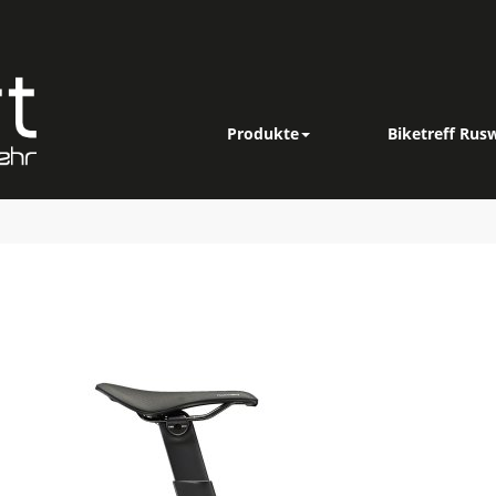
Produkte
Biketreff Rusw