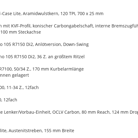
-Case Lite, Aramidwulstkern, 120 TPI, 700 x 25 mm
n mit KVF-Profil, konischer Carbongabelschaft, interne Bremszug
x 100 mm Steckachse
o 105 R7150 Di2, Anlötversion, Down-Swing
o 105 R7150 Di2, 36 Z. an größtem Ritzel
R7100, 50/34 Z., 170 mm Kurbelarmlänge
 innen gelagert
0, 11-34 Z., 12fach
, 12fach
te Lenker/Vorbau-Einheit, OCLV Carbon, 80 mm Reach, 124 mm Drop
Elite, Austenitstreben, 155 mm Breite