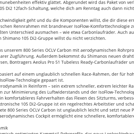
nunebenheiten effektiv glättet. Abgerundet wird das Paket von v
105 Di2 12fach-Schaltung, welche dich am Renntag auch dann nicht 
chwindigkeit geht und du die Komponenten willst, die dir diese er
schen Rennrahmen mit brandneuer IsoFlow-Komforttechnologie zu
ßten Unterschied ausmachen – wie etwa Carbonlaufräder. Auch auf 
n Shimano 105 Di2-Gruppe willst du nicht verzichten.
us unserem 800 Series OCLV Carbon mit aerodynamischen Rohrprof
barer Zugführung. Außerdem bekommst du Shimanos neuen drahtlos
en, Bontragers Aeolus Pro 51 Tubeless Ready-Carbonlaufräder und
basiert auf einem unglaublich schnellen Race-Rahmen, der für h
IsoFlow-Technologie gepaart ist.
rodynamik in Reinform – sein extrem schneller, extrem leichter R
n zur Minimierung des Luftwiderstands und der IsoFlow-Technolo
 ein komfortableres Fahrverhalten das Flexen des Sitzturms, verbe
ktronische 105 Di2-Gruppe ist ein regelrechtes Arbeitstier und sch
tete 800 Series OCLV Carbon ist unglaublich leicht und setzt neu
aerodynamisches Cockpit ermöglicht eine schnellere, komfortabler
amik
misch optimierten Kammtail-Rohrprofile, das neue Lenker/Vorbau