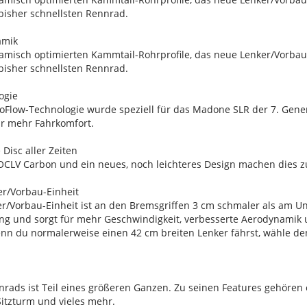
isher schnellsten Rennrad.
amik
misch optimierten Kammtail-Rohrprofile, das neue Lenker/Vorbau
isher schnellsten Rennrad.
ogie
IsoFlow-Technologie wurde speziell für das Madone SLR der 7. Genera
r mehr Fahrkomfort.
Disc aller Zeiten
 OCLV Carbon und ein neues, noch leichteres Design machen dies z
r/Vorbau-Einheit
er/Vorbau-Einheit ist an den Bremsgriffen 3 cm schmaler als am Un
ng und sorgt für mehr Geschwindigkeit, verbesserte Aerodynamik 
n du normalerweise einen 42 cm breiten Lenker fährst, wähle de
nrads ist Teil eines größeren Ganzen. Zu seinen Features gehören
Sitzturm und vieles mehr.