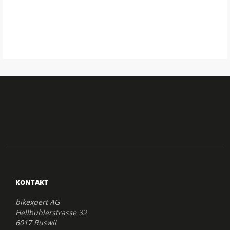
KONTAKT
bikexpert AG
Hellbühlerstrasse 32
6017 Ruswil