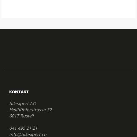
KONTAKT
bikexpert AG
Hellbühlerstrasse 32
6017 Ruswil
041 495 21 21
info@bikexpert.ch