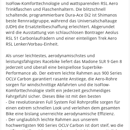
IsoFlow-Komforttechnologie und wattsparenden RSL Aero
Trinkflaschen und Flaschenhaltern. Die blitzschnell
schaltende, programmierbare Dura-Ace Di2 ist Shimanos
beste Rennradgruppe, während das Universalschaltauge
(UDH) die Ersatzteilbeschaffung erleichtert. Abgerundet
wird die Ausstattung von schlauchlosen Bontrager Aeolus
RSL 51 Carbonlaufrädern und einer einteiligen Trek Aero
RSL Lenker/Vorbau-Einheit.
Als unser leichtestes, aerodynamischstes und
leistungsfähigstes Racebike liefert das Madone SLR 9 Gen 8
jederzeit und überall eine beispiellose Superbike-
Performance ab. Der extrem leichte Rahmen aus 900 Series
OCLV Carbon garantiert rasante Anstiege, die Aero-Rohre
sorgen für windschnittige Abfahrten und die IsoFlow-
Komforttechnologie stellt ein jederzeit geschmeidiges
Fahrgefühl sicher. Dieses Bike ist mit den besten
- Die revolutionären Full System Foil Rohrprofile sorgen für
einen extrem schnellen Look und verleihen dem gesamten
Bike eine bislang unerreichte aerodynamische Effizienz.
- Der unglaublich leichte Rahmen aus unserem
hochwertigsten 900 Series OCLV Carbon ist dort steif, wo die