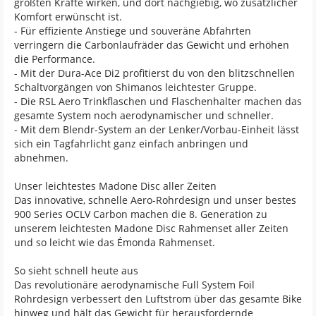
größten Kräfte wirken, und dort nachgiebig, wo zusätzlicher
Komfort erwünscht ist.
- Für effiziente Anstiege und souveräne Abfahrten
verringern die Carbonlaufräder das Gewicht und erhöhen
die Performance.
- Mit der Dura-Ace Di2 profitierst du von den blitzschnellen
Schaltvorgängen von Shimanos leichtester Gruppe.
- Die RSL Aero Trinkflaschen und Flaschenhalter machen das
gesamte System noch aerodynamischer und schneller.
- Mit dem Blendr-System an der Lenker/Vorbau-Einheit lässt
sich ein Tagfahrlicht ganz einfach anbringen und
abnehmen.
Unser leichtestes Madone Disc aller Zeiten
Das innovative, schnelle Aero-Rohrdesign und unser bestes
900 Series OCLV Carbon machen die 8. Generation zu
unserem leichtesten Madone Disc Rahmenset aller Zeiten
und so leicht wie das Émonda Rahmenset.
So sieht schnell heute aus
Das revolutionäre aerodynamische Full System Foil
Rohrdesign verbessert den Luftstrom über das gesamte Bike
hinweg und hält das Gewicht für herausfordernde