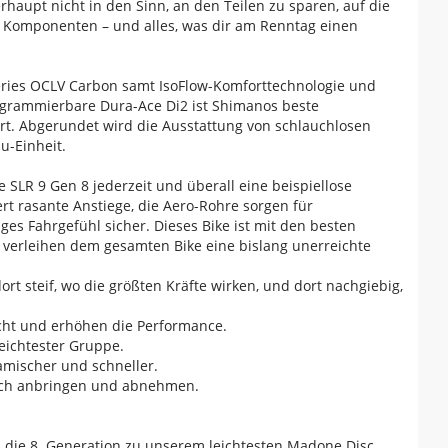
haupt nicht in den Sinn, an den Teilen zu sparen, auf die
n Komponenten – und alles, was dir am Renntag einen
ries OCLV Carbon samt IsoFlow-Komforttechnologie und
rogrammierbare Dura-Ace Di2 ist Shimanos beste
rt. Abgerundet wird die Ausstattung von schlauchlosen
u-Einheit.
 SLR 9 Gen 8 jederzeit und überall eine beispiellose
t rasante Anstiege, die Aero-Rohre sorgen für
ges Fahrgefühl sicher. Dieses Bike ist mit den besten
nd verleihen dem gesamten Bike eine bislang unerreichte
t steif, wo die größten Kräfte wirken, und dort nachgiebig,
icht und erhöhen die Performance.
leichtester Gruppe.
amischer und schneller.
nfach anbringen und abnehmen.
 die 8. Generation zu unserem leichtesten Madone Disc