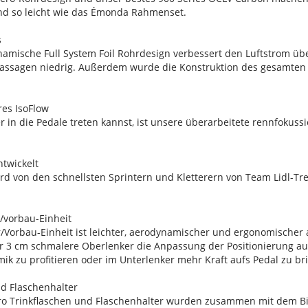
nd so leicht wie das Émonda Rahmenset.
s
namische Full System Foil Rohrdesign verbessert den Luftstrom üb
assagen niedrig. Außerdem wurde die Konstruktion des gesamten B
res IsoFlow
r in die Pedale treten kannst, ist unsere überarbeitete rennfokussi
ntwickelt
 von den schnellsten Sprintern und Kletterern von Team Lidl-Trek 
r/vorbau-Einheit
r/Vorbau-Einheit ist leichter, aerodynamischer und ergonomischer
r 3 cm schmalere Oberlenker die Anpassung der Positionierung au
k zu profitieren oder im Unterlenker mehr Kraft aufs Pedal zu br
nd Flaschenhalter
ero Trinkflaschen und Flaschenhalter wurden zusammen mit dem Bi