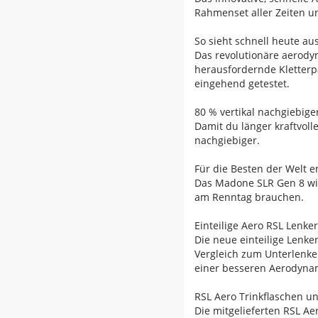
Rahmenset aller Zeiten u
So sieht schnell heute au
Das revolutionäre aerody
herausfordernde Kletterp
eingehend getestet.
80 % vertikal nachgiebige
Damit du länger kraftvolle
nachgiebiger.
Für die Besten der Welt e
Das Madone SLR Gen 8 wird
am Renntag brauchen.
Einteilige Aero RSL Lenke
Die neue einteilige Lenke
Vergleich zum Unterlenke
einer besseren Aerodynami
RSL Aero Trinkflaschen u
Die mitgelieferten RSL A