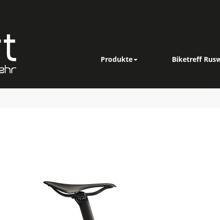
Produkte
Biketreff Rusw