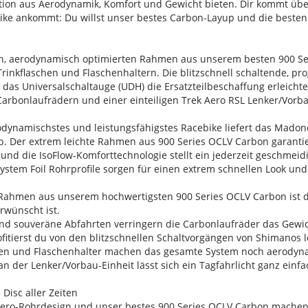
tion aus Aerodynamik, Komfort und Gewicht bieten. Dir kommt über
ike ankommt: Du willst unser bestes Carbon-Layup und die beste
en, aerodynamisch optimierten Rahmen aus unserem besten 900 Se
rinkflaschen und Flaschenhaltern. Die blitzschnell schaltende, p
as Universalschaltauge (UDH) die Ersatzteilbeschaffung erleichte
arbonlaufrädern und einer einteiligen Trek Aero RSL Lenker/Vorba
rodynamischstes und leistungsfähigstes Racebike liefert das Madone
. Der extrem leichte Rahmen aus 900 Series OCLV Carbon garantier
und die IsoFlow-Komforttechnologie stellt ein jederzeit geschmeidi
 System Foil Rohrprofile sorgen für einen extrem schnellen Look u
.
 Rahmen aus unserem hochwertigsten 900 Series OCLV Carbon ist dor
rwünscht ist.
e und souveräne Abfahrten verringern die Carbonlaufräder das Gew
ofitierst du von den blitzschnellen Schaltvorgängen von Shimanos 
chen und Flaschenhalter machen das gesamte System noch aerodyn
an der Lenker/Vorbau-Einheit lässt sich ein Tagfahrlicht ganz ei
Disc aller Zeiten
 Aero-Rohrdesign und unser bestes 900 Series OCLV Carbon machen