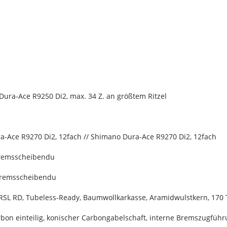
ura-Ace R9250 Di2, max. 34 Z. an größtem Ritzel
a-Ace R9270 Di2, 12fach // Shimano Dura-Ace R9270 Di2, 12fach
Bremsscheibendu
Bremsscheibendu
 RSL RD, Tubeless-Ready, Baumwollkarkasse, Aramidwulstkern, 170 
bon einteilig, konischer Carbongabelschaft, interne Bremszugfü