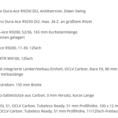
o Dura-Ace R9250 Di2, Anlötversion, Down Swing
no Dura-Ace R9250 Di2, max. 34 Z. an größtem Ritzel
a-Ace R9200, 52/36, 165 mm Kurbelarmlänge
 innen gelagert
ce R9200, 11-30, 12fach
/XTR M9100, 12fach
ad integrierte Lenker/Vorbau-Einheit, OCLV Carbon, Race Fit, 80 m
m Vorbaulänge
nstreben, 155 mm Breite
o-Sattelstütze aus Carbon, 0 mm Versatz, kurze Länge
RSL 51, OCLV Carbon, Tubeless Ready, 51 mm Profilhöhe, 100 x 12
 OCLV Carbon, Tubeless Ready, 51 mm Profilhöhe, 11/12fach-Freil