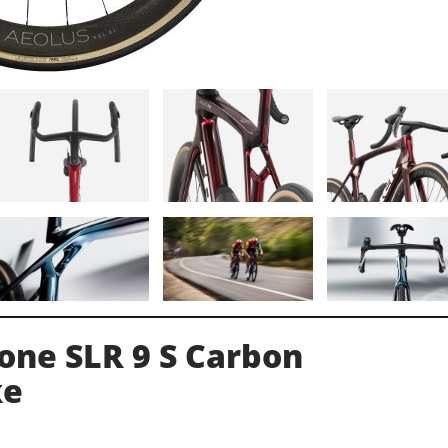
one SLR 9 S Carbon
ke