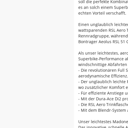
soll die perfekte Kombina
es an solch einem Superb
echten Vorteil verschafft.
Einen unglaublich leicht
wattsparenden RSL Aero T
Rennradgruppe, während d
Bontrager Aeolus RSL 51 C
Als unser leichtestes, ae
Superbike-Performance ab
windschnittige Abfahrten 
- Die revolutionären Full
aerodynamische Effizienz
- Der unglaublich leichte
wo zusätzlicher Komfort e
- Für effiziente Anstieg
- Mit der Dura-Ace Di2 pr
- Die RSL Aero Trinkflas
- Mit dem Blendr-System 
Unser leichtestes Madone 
Das innovative, schnelle