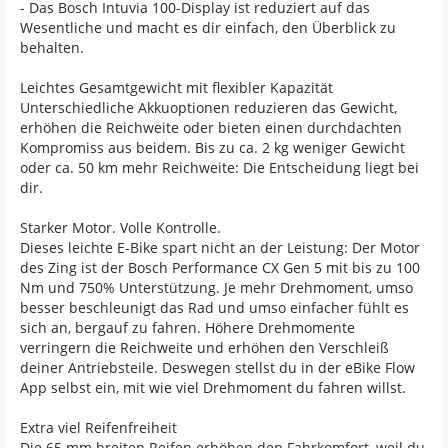
- Das Bosch Intuvia 100-Display ist reduziert auf das
Wesentliche und macht es dir einfach, den Überblick zu
behalten.
Leichtes Gesamtgewicht mit flexibler Kapazität
Unterschiedliche Akkuoptionen reduzieren das Gewicht,
erhöhen die Reichweite oder bieten einen durchdachten
Kompromiss aus beidem. Bis zu ca. 2 kg weniger Gewicht
oder ca. 50 km mehr Reichweite: Die Entscheidung liegt bei
dir.
Starker Motor. Volle Kontrolle.
Dieses leichte E-Bike spart nicht an der Leistung: Der Motor
des Zing ist der Bosch Performance CX Gen 5 mit bis zu 100
Nm und 750% Unterstützung. Je mehr Drehmoment, umso
besser beschleunigt das Rad und umso einfacher fühlt es
sich an, bergauf zu fahren. Höhere Drehmomente
verringern die Reichweite und erhöhen den Verschleiß
deiner Antriebsteile. Deswegen stellst du in der eBike Flow
App selbst ein, mit wie viel Drehmoment du fahren willst.
Extra viel Reifenfreiheit
Die 65 mm breiten Reifen erhöhen den Fahrkomfort, weil du