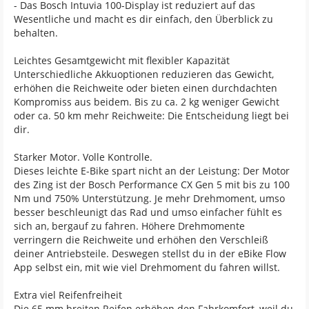
- Das Bosch Intuvia 100-Display ist reduziert auf das
Wesentliche und macht es dir einfach, den Überblick zu
behalten.
Leichtes Gesamtgewicht mit flexibler Kapazität
Unterschiedliche Akkuoptionen reduzieren das Gewicht,
erhöhen die Reichweite oder bieten einen durchdachten
Kompromiss aus beidem. Bis zu ca. 2 kg weniger Gewicht
oder ca. 50 km mehr Reichweite: Die Entscheidung liegt bei
dir.
Starker Motor. Volle Kontrolle.
Dieses leichte E-Bike spart nicht an der Leistung: Der Motor
des Zing ist der Bosch Performance CX Gen 5 mit bis zu 100
Nm und 750% Unterstützung. Je mehr Drehmoment, umso
besser beschleunigt das Rad und umso einfacher fühlt es
sich an, bergauf zu fahren. Höhere Drehmomente
verringern die Reichweite und erhöhen den Verschleiß
deiner Antriebsteile. Deswegen stellst du in der eBike Flow
App selbst ein, mit wie viel Drehmoment du fahren willst.
Extra viel Reifenfreiheit
Die 65 mm breiten Reifen erhöhen den Fahrkomfort, weil du