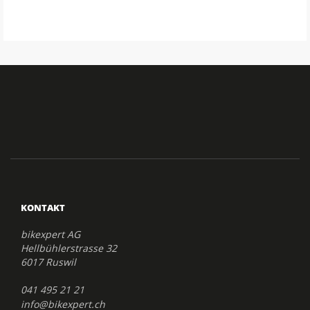
KONTAKT
bikexpert AG
Hellbühlerstrasse 32
6017 Ruswil
041 495 21 21
info@bikexpert.ch