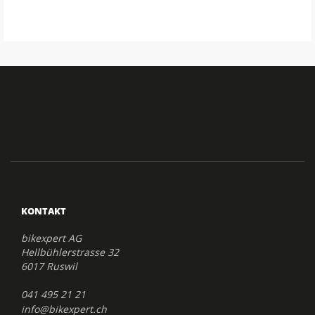
KONTAKT
bikexpert AG
Hellbühlerstrasse 32
6017 Ruswil
041 495 21 21
info@bikexpert.ch